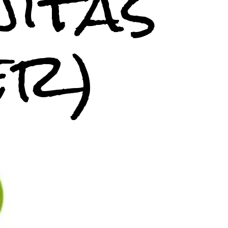
itas 
er)