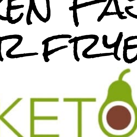
en Faj
ir fry