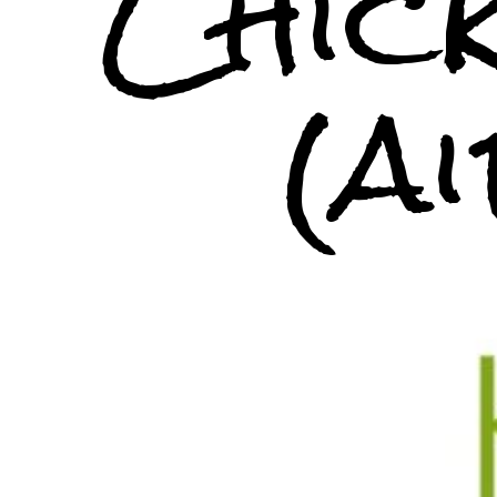
Chick
(a